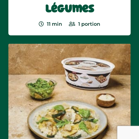
légumes
11
min
1
portion