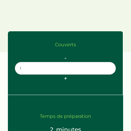
Couverts
-
+
Temps de préparation
2
minutes