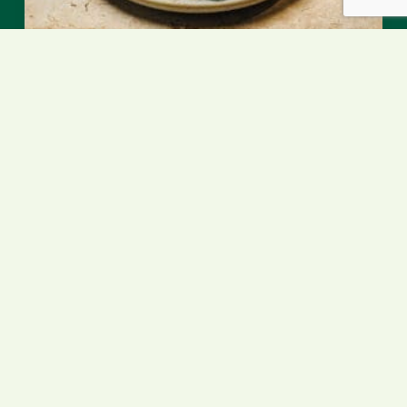
Raviolis aux
courgettes
11
min
1
portion
Voir toutes les recettes