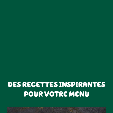
WRAP AU SAUMON
La saveur salée et fumée du saumon se marie parfaitement avec la texture crémeuse
du Boursin® Cuisine Ail & Fines Herbes. Ajoutez un peu de fraîcheur sous forme de lai
obtiendrez un snack parfaitement équilibré.
Portions
Preparation time
Cooking time
1
2 minutes
minutes
Ingredients
Preparation
1
tortilla wrap
Commencez par étaler uniformément le
Boursin®
Cuisine Ail & Fines Herbes
sur toute la surface de
50
g de
saumon fumé
votre tortilla.
15
g de
laitue
30
g de
concombres
Déposez les tranches de saumon fumé au centre d
la tortilla. Ajoutez la laitue et les concombres en lig
1
c.à.s. de
Boursin®
au centre de la tortilla.
Cuisine Ail & Fines Herbes
Fermez le wrap en repliant 2 bords opposés puis e
roulant fermement à partir d’un troisième bord.
DES RECETTES INSPIRANTES
Coupez le wrap en deux pour révéler les couches
colorées à l’intérieur.
POUR VOTRE MENU