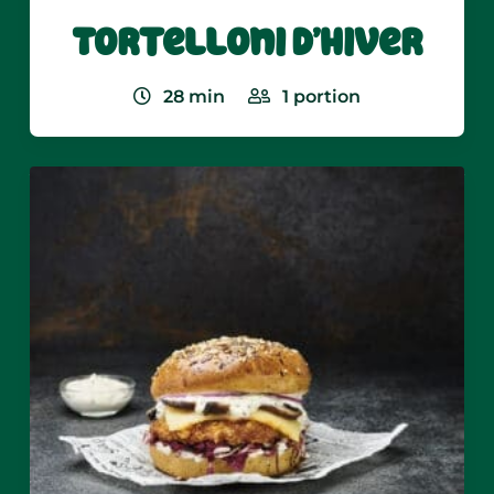
Tortelloni d’hiver
28
min
1
portion
Boursin® Cuisine Ail & Fines Herbes