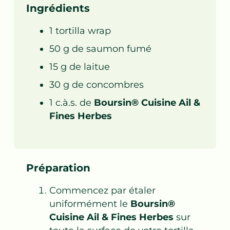
Ingrédients
1
tortilla wrap
50
g de
saumon fumé
15
g de
laitue
30
g de
concombres
1
c.à.s. de
Boursin® Cuisine Ail &
Fines Herbes
Préparation
Commencez par étaler
uniformément le
Boursin®
Cuisine Ail & Fines Herbes
sur