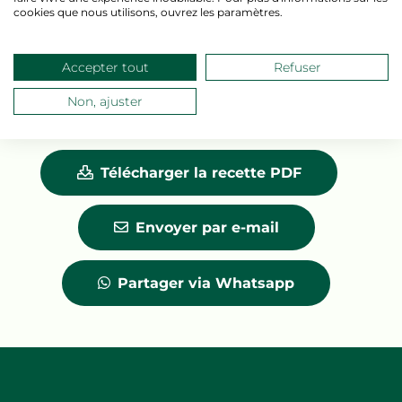
Boursin®
cookies que nous utilisons, ouvrez les paramètres.
Boursin®
Cuisine Ail &
Accepter tout
Refuser
Fines Herbes
Non, ajuster
1 kg
Télécharger la recette PDF
Envoyer par e-mail
Partager via Whatsapp