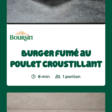
Burger fumé au
poulet croustillant
8
min
1
portion