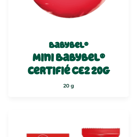
Babybel®
Mini Babybel®
certifié CE2 20g
20 g