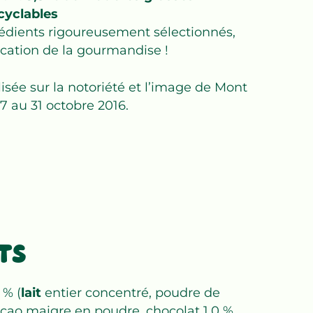
cyclables
grédients rigoureusement sélectionnés,
rication de la gourmandise !
isée sur la notoriété et l’image de Mont
7 au 31 octobre 2016.
TS
 % (
lait
entier concentré, poudre de
cao maigre en poudre, chocolat 1,0 %