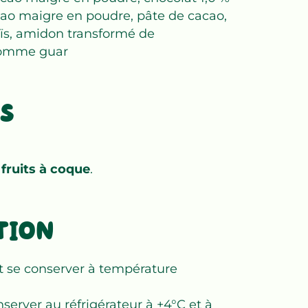
cao maigre en poudre, pâte de cacao,
ïs, amidon transformé de
 gomme guar
S
e
fruits à coque
.
TION
t se conserver à température
server au réfrigérateur à +4°C et à