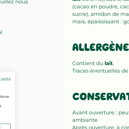
uillez nous
(cacao en poudre, ca
sucre), amidon de ma
maïs, épaississant :
al
ALLERGÈNE
Contient du
lait
.
Traces éventuelles d
ialité
CONSERVA
liorer
s
Avant ouverture : peu
ambiante
Après ouverture, à con
r