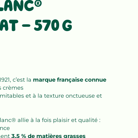
LANC®
T - 570 G
21, c’est la
marque française connue
es crèmes
mitables et à la texture onctueuse et
nc® allie à la fois plaisir et qualité :
ance
ment
3,5 % de matières grasses