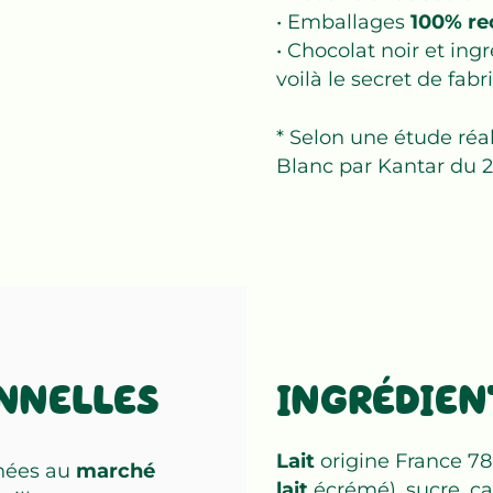
• Emballages
100% re
• Chocolat noir et in
voilà le secret de fab
* Selon une étude réal
Blanc par Kantar du 2
NNELLES
INGRÉDIEN
Lait
origine France 78
inées au
marché
lait
écrémé), sucre, ca