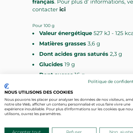
français
.
Pour plus d’ informations, ve
contacter
ici
Pour 100 g
Valeur énergétique
527 kJ - 125 kc
Matières grasses
3,6 g
Dont acides gras saturés
2,3 g
Glucides
19 g
Dont sucres
16 g
Politique de confident
Fibres
1,4 g
NOUS UTILISONS DES COOKIES
Protéines
3,5 g
Nous pouvons les placer pour analyser les données de nos visiteurs, amé
notre site Web, afficher un contenu personnalisé et vous faire vivre une
Sel
0,10 g
expérience inoubliable. Pour plus d'informations sur les cookies que nou
utilisons, ouvrez les paramètres.
Calcium
97 mg
Accepter tout
Refuser
Non, ajuste