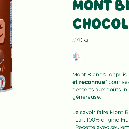
MONT B
CHOCOLA
570 g
Mont Blanc®, depuis 19
et reconnue
* pour s
desserts aux goûts ini
généreuse.
Le savoir faire Mont Bla
• Lait 100% origine Fr
• Recette avec seule