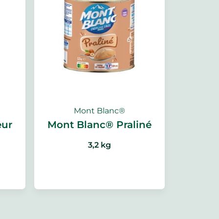
Mont Blanc®
eur
Mont Blanc® Praliné
3,2 kg