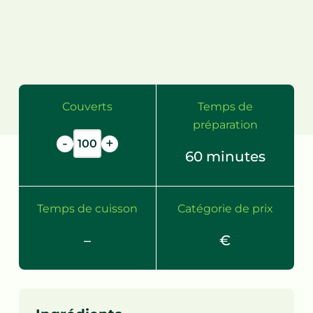
Couverts
Temps de
préparation
-
+
60
minutes
Temps de cuisson
Catégorie de prix
–
€