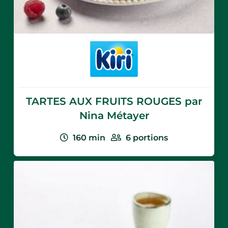
Nutrional values
per 100g:
TARTES AUX FRUITS ROUGES par
Aucune information disponible
Nina Métayer
160
min
6
portions
Kiri® Cream
cheese 1kg