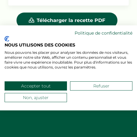
Télécharger la recette PDF
Politique de confidentialité
Envoyer par e-mail
NOUS UTILISONS DES COOKIES
Nous pouvons les placer pour analyser les données de nos visiteurs,
Partager via Whatsapp
améliorer notre site Web, afficher un contenu personnalisé et vous
faire vivre une expérience inoubliable. Pour plus d'informations sur les
cookies que nous utilisons, ouvrez les paramètres.
Accepter tout
Refuser
TIRAMISU HIVERNAL À L’OR
Non, ajuster
LA CANNELLE
Le Tiramisu Hivernal à l’Orange et à la Cannelle avec Kiri® Professionnel est une versio
traditionnel tiramisu. La douceur crémeuse de Kiri® Professionnel se marie parfaitemen
de la cannelle et l’acidité délicate de l’orange. Ce dessert riche et parfumé, idéal pour l