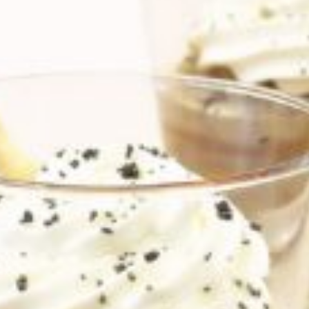
 à petits
aise, les
s conserver
 fromage
La