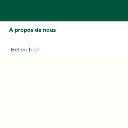
À propos de nous
Bel en bref
Notre histoire
Un modèle responsable et rentable
Nos activités
Contact
Nos engagements
Promouvoir une agriculture durable et