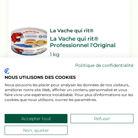
La Vache qui rit®
La Vache qui rit®
Professionnel l'Original
1 kg
Politique de confidentialité
NOUS UTILISONS DES COOKIES
Nous pouvons les placer pour analyser les données de nos visiteurs,
Télécharger la recette PDF
améliorer notre site Web, afficher un contenu personnalisé et vous
faire vivre une expérience inoubliable. Pour plus d'informations sur les
cookies que nous utilisons, ouvrez les paramètres.
Envoyer par e-mail
Accepter tout
Refuser
Partager via Whatsapp
Non, ajuster