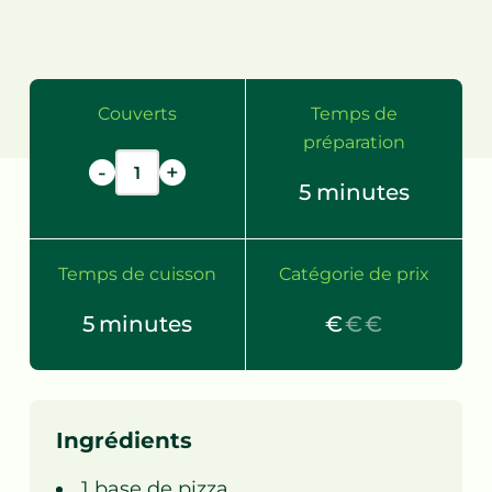
Couverts
Temps de
préparation
-
+
5
minutes
Temps de cuisson
Catégorie de prix
5
minutes
€
€
€
Ingrédients
1
base de pizza