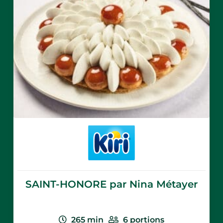
SAINT-HONORE par Nina Métayer
265
min
6
portions