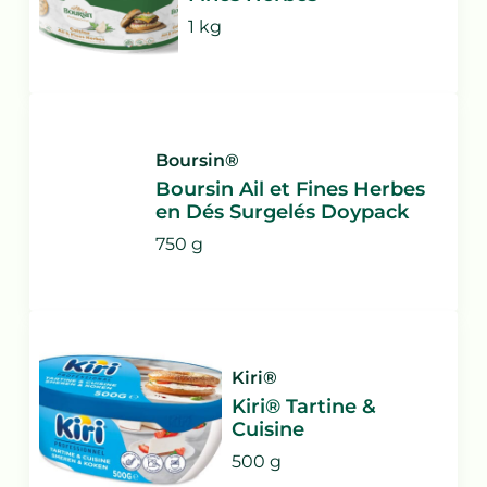
1 kg
Boursin®
Boursin Ail et Fines Herbes
en Dés Surgelés Doypack
750 g
Kiri®
Kiri® Tartine &
Cuisine
500 g