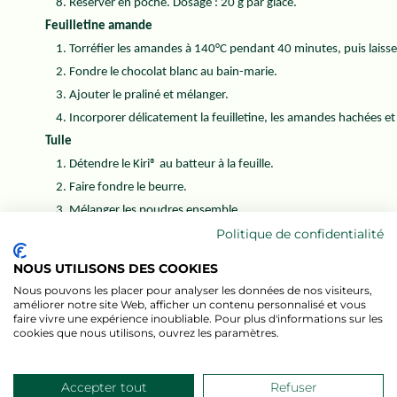
Réserver en poche. Dosage : 20 g par glace.
Feuilletine amande
Torréfier les amandes à 140°C pendant 40 minutes, puis laisser 
Fondre le chocolat blanc au bain-marie.
Ajouter le praliné et mélanger.
Incorporer délicatement la feuilletine, les amandes hachées et l
Tuile
Détendre le Kiri® au batteur à la feuille.
Faire fondre le beurre.
Mélanger les poudres ensemble.
Politique de confidentialité
Ajouter les blancs d’oeufs puis le Kiri®.
Incorporer le beurre fondu.
NOUS UTILISONS DES COOKIES
Étaler finement sur moule silicone.
Nous pouvons les placer pour analyser les données de nos visiteurs,
Cuire à 170°C pendant 3 à 4 minutes, jusqu’à coloration hom
améliorer notre site Web, afficher un contenu personnalisé et vous
faire vivre une expérience inoubliable. Pour plus d'informations sur les
Démouler et laisser refroidir.
cookies que nous utilisons, ouvrez les paramètres.
Assemblage et finition
Déposer 10 g de feuillantine au fond du cornet et tasser.
Accepter tout
Refuser
Ajouter 10 g de glace Kiri®.