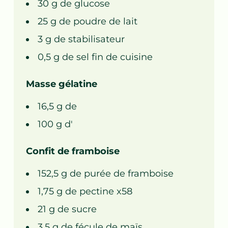
30
g de
glucose
25
g de
poudre de lait
3
g de
stabilisateur
0,5
g de
sel fin de cuisine
Masse gélatine
16,5
g de
100
g d'
Confit de framboise
152,5
g de
purée de framboise
1,75
g de
pectine x58
21
g de
sucre
3,5
g de
fécule de maïs