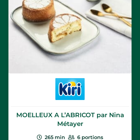
Nutrional values
per 100g:
Aucune information disponible
Kiri® Cream
cheese 1kg
MOELLEUX A L’ABRICOT par Nina
Métayer
265
min
6
portions