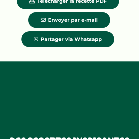
Télécharger la recette PDF
Envoyer par e-mail
Partager via Whatsapp
SURPRISE GLACÉE PAR
MÉTAYER
Découvrez la surprise glacée avec le Kiri® cream cheese 1kg, une glace revisit
Portions
Preparation time
Cooking time
12
45 minutes
minutes