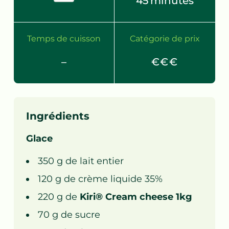
45
minutes
Temps de cuisson
Catégorie de prix
–
€€€
Ingrédients
Glace
350
g de
lait entier
120
g de
crème liquide 35%
220
g de
Kiri® Cream cheese 1kg
70
g de
sucre