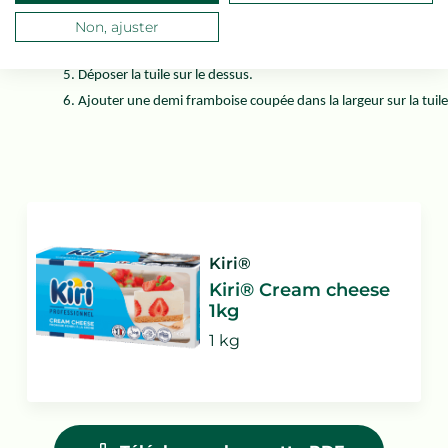
Ajouter 20 g de confit framboise-fraise.
Non, ajuster
Terminer par 50 g de glace Kiri®.
Déposer la tuile sur le dessus.
Ajouter une demi framboise coupée dans la largeur sur la tuile
Kiri®
Kiri® Cream cheese
1kg
1 kg