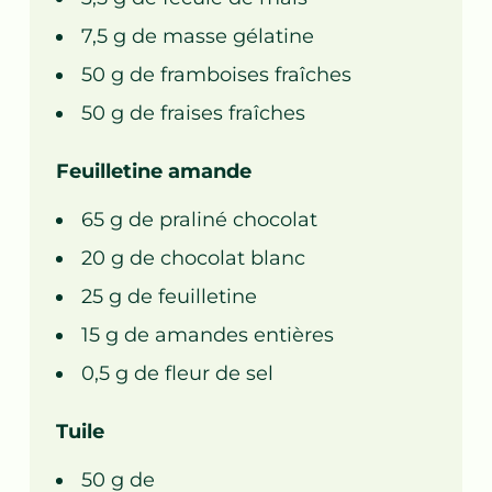
7,5
g de
masse gélatine
50
g de
framboises fraîches
50
g de
fraises fraîches
Feuilletine amande
65
g de
praliné chocolat
20
g de
chocolat blanc
25
g de
feuilletine
15
g de
amandes entières
0,5
g de
fleur de sel
Tuile
50
g de