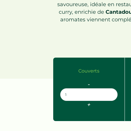
savoureuse, idéale en restau
curry, enrichie de
Cantadou
aromates viennent complét
Couverts
-
+