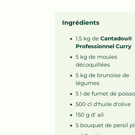
Ingrédients
1,5
kg de
Cantadou®
Professionnel Curry
5
kg de
moules
décoquillées
5
kg de
brunoise de
légumes
5
l de
fumet de poiss
500
cl
d'huile d'olive
150
g d'
ail
5
bouquet de
persil p