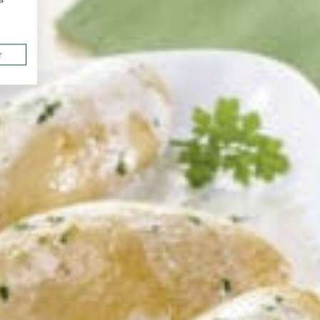
bac gastro et
r
lat haché