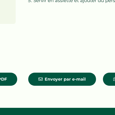
Servir en assiette et ajouter du pers
 PDF
Envoyer par e-mail